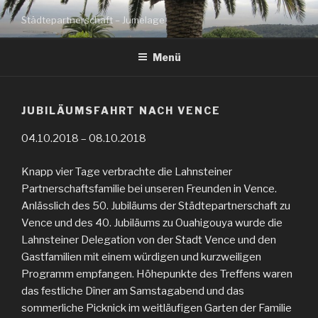
Zum
Städtepartnerschaft – Jumelage
Inhalt
springen
Menü
JUBILÄUMSFAHRT NACH VENCE
04.10.2018 – 08.10.2018
Knapp vier Tage verbrachte die Lahnsteiner
Partnerschaftsfamilie bei unseren Freunden in Vence.
Anlässlich des 50. Jubiläums der Städtepartnerschaft zu
Vence und des 40. Jubiläums zu Ouahigouya wurde die
Lahnsteiner Delegation von der Stadt Vence und den
Gastfamilien mit einem würdigen und kurzweiligen
Programm empfangen. Höhepunkte des Treffens waren
das festliche Dîner am Samstagabend und das
sommerliche Picknick im weitläufigen Garten der Familie