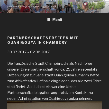
Zum
Städtepartnerschaft – Jumelage
Inhalt
springen
Menü
PARTNERSCHAFTSTREFFEN MIT
OUAHIGOUYA IN CHAMBÉRY
30.07.2017 – 02.08.2017
Die französische Stadt Chambéry, die als Nachfolge
unserer Dreierpartnerschaft vor ca. 25 Jahren ebenfalls
Beziehungen zur Sahelstadt Ouahigouya aufnahm, hatte
zum Afrikafestival Lafibala eingeladen, das alle zwei Fahre
stattfindet. Aus Lahnstein war eine kleine
Partnerschaftsdelegation angereist, um Kontakt zur
neuen Administation von Ouahigouya aufzunehmen.