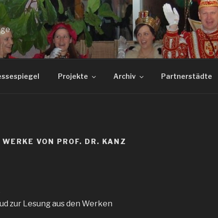
age
essespiegel
Projekte
Archiv
Partnerstädte
 WERKE VON PROF. DR. KANZ
6
lud zur Lesung aus den Werken