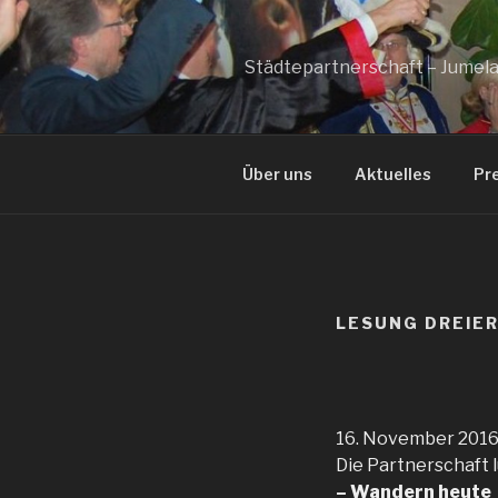
Zum
Inhalt
springen
Städtepartnerschaft – Jumel
Über uns
Aktuelles
Pr
LESUNG DREIER
16. November 201
Die Partnerschaft 
– Wandern heute