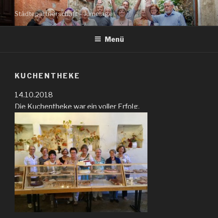
Zum
Städtepartnerschaft – Jumelage
Inhalt
springen
Menü
KUCHENTHEKE
14.10.2018
Die Kuchentheke war ein voller Erfolg.