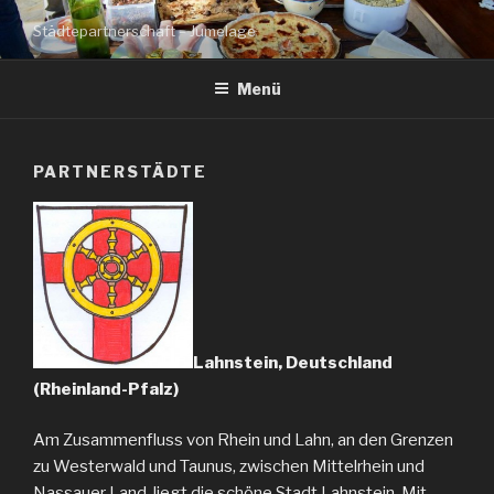
Zum
Städtepartnerschaft – Jumelage
Inhalt
springen
Menü
PARTNERSTÄDTE
Lahnstein, Deutschland
(Rheinland-Pfalz)
Am Zusammenfluss von Rhein und Lahn, an den Grenzen
zu Westerwald und Taunus, zwischen Mittelrhein und
Nassauer Land, liegt die schöne Stadt Lahnstein. Mit